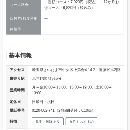
・定額コース：7,920円（税込） ・12か月お
コース料金
得コース：6,820円（税込み）
回数券/都度利用
ー
体験等
ー
基本情報
アクセス
埼玉県さいたま市中央区上落合4-14-2 近藤ビル2階
最寄り駅
北与野駅 徒歩5分
月～金10:00～13:00、15:00～19:00、土10:00～
営業時間
13:00
定休日
日曜日・祝日
電話番号
0120-002-741（24時間受付：C10係）
特徴
見学・体験あり
女性もおすすめ