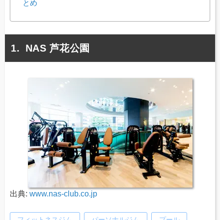
とめ
NAS 芦花公園
出典:
www.nas-club.co.jp
フィットネスジム
パーソナルジム
プール