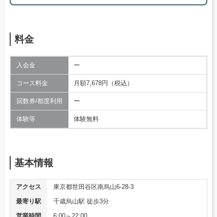
料金
入会金
ー
コース料金
月額7,678円（税込）
回数券/都度利用
ー
体験等
体験無料
基本情報
アクセス
東京都世田谷区南烏山6-28-3
最寄り駅
千歳烏山駅 徒歩3分
営業時間
6:00～22:00