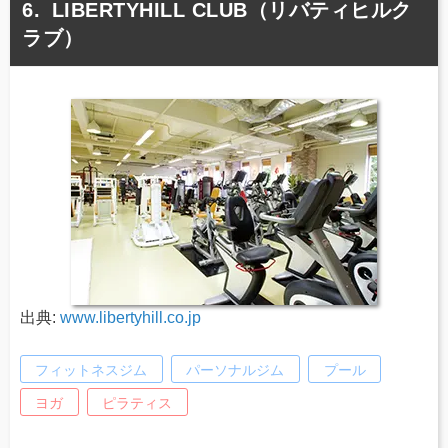
LIBERTYHILL CLUB（リバティヒルク
ラブ）
出典:
www.libertyhill.co.jp
フィットネスジム
パーソナルジム
プール
ヨガ
ピラティス