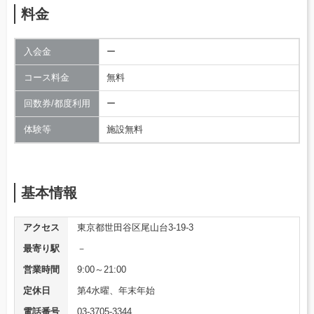
料金
入会金
ー
コース料金
無料
回数券/都度利用
ー
体験等
施設無料
基本情報
アクセス
東京都世田谷区尾山台3-19-3
最寄り駅
－
営業時間
9:00～21:00
定休日
第4水曜、年末年始
電話番号
03-3705-3344