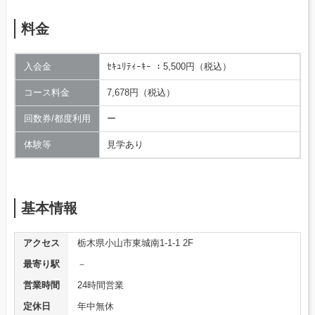
料金
入会金
ｾｷｭﾘﾃｨｰｷｰ ：5,500円（税込）
コース料金
7,678円（税込）
回数券/都度利用
ー
体験等
見学あり
基本情報
アクセス
栃木県小山市東城南1-1-1 2F
最寄り駅
－
営業時間
24時間営業
定休日
年中無休