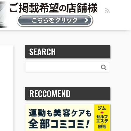
SEARCH

RECCOMEND