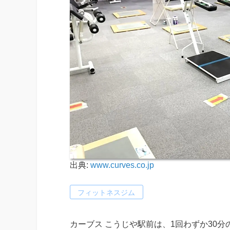
出典:
www.curves.co.jp
フィットネスジム
カーブス こうじや駅前は、1回わずか30