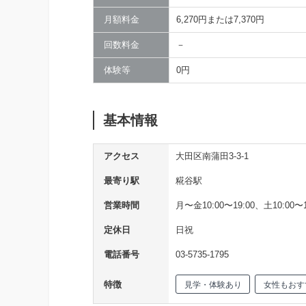
月額料金
6,270円または7,370円
回数料金
－
体験等
0円
基本情報
アクセス
大田区南蒲田3-3-1
最寄り駅
糀谷駅
営業時間
月〜金10:00〜19:00、土10:00〜1
定休日
日祝
電話番号
03-5735-1795
特徴
見学・体験あり
女性もおす