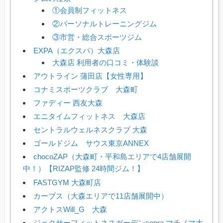
①会員制フィットネス
②パーソナルトレーニングジム
③市営・総合スポーツジム
EXPA（エクスパ）大森店
大森店 利用者の口コミ・体験談
アウトライン 蒲田店【女性専用】
コナミスポーツクラブ 大森町
ファディー 西友大森
エニタイムフィットネス 大森店
セントラルウェルネスクラブ 大森
ゴールドジム サウス東京ANNEX
chocoZAP（大森町・平和島エリアで4店舗展開
中！）【RIZAP監修 24時間ジム！】
FASTGYM 大森町店
カーブス（大森エリアで11店舗展開中）
アクトスWill_G 大森
ジェクサーフィットネスガーデンsopra マチノマ大