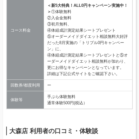
＜新5大特典！ALL0円キャンペーン実施中！
＞
①体験無料
②入会金無料
③初月無料、
コース料金
④体組成計測定結果シートプレゼント
⑤オーダーメイドダイエット相談無料大好評
だった8月実施の「トリプル0円キャンペー
ン」に、
④体組成計測定結果シートプレゼントと⑤オ
ーダーメイドダイエット相談無料が加わり、
更にお得なキャンペーンとなっています。
詳細は下記公式サイトをご確認下さい。
回数券/都度利用
ー
手ぶら体験無料
体験等
通常体験500円(税込）
大森店 利用者の口コミ・体験談