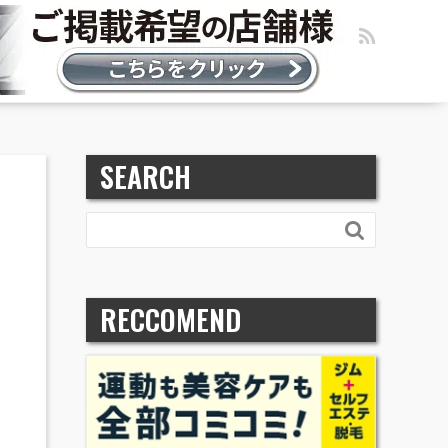
SEARCH

RECCOMEND