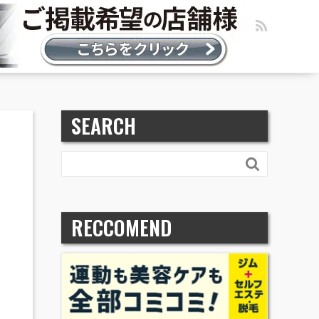
SEARCH

RECCOMEND