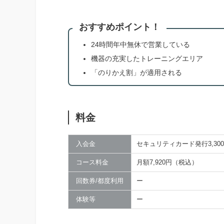
おすすめポイント！
24時間年中無休で営業している
機器の充実したトレーニングエリア
「のりかえ割」が適用される
料金
入会金
セキュリティカード発行3,30
コース料金
月額7,920円（税込）
回数券/都度利用
ー
体験等
ー