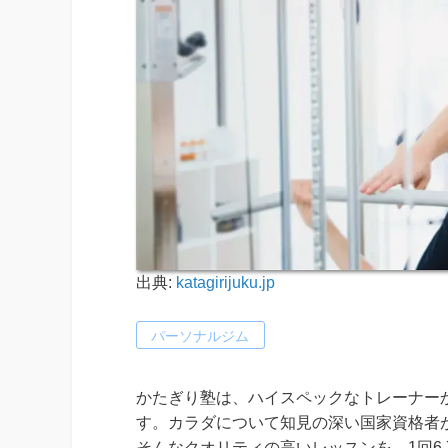
出典:
katagirijuku.jp
パーソナルジム
かたぎり塾は、ハイスペックなトレーナー
す。カラダについて知見の深い国家資格者
そんなクオリティの高いレッスンを、1回6