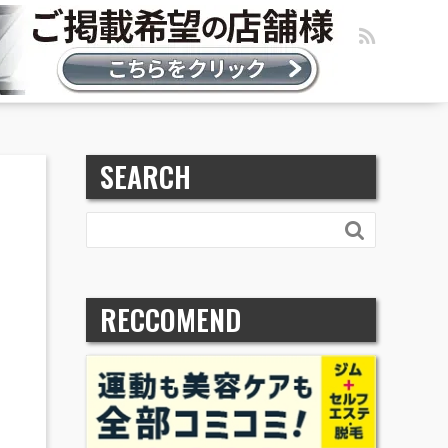
SEARCH

RECCOMEND