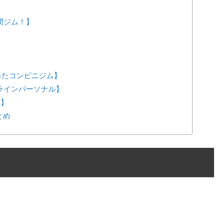
4時間ジム！】
が作ったコンビニジム】
ンラインパーソナル】
ス】
とめ