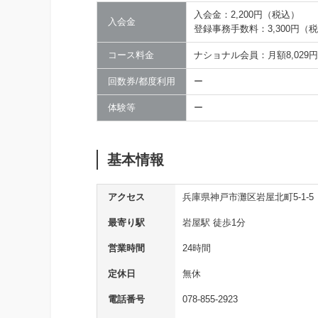
入会金：2,200円（税込）
入会金
登録事務手数料：3,300円（
コース料金
ナショナル会員：月額8,029
回数券/都度利用
ー
体験等
ー
基本情報
アクセス
兵庫県神戸市灘区岩屋北町5-1-5
最寄り駅
岩屋駅 徒歩1分
営業時間
24時間
定休日
無休
電話番号
078-855-2923