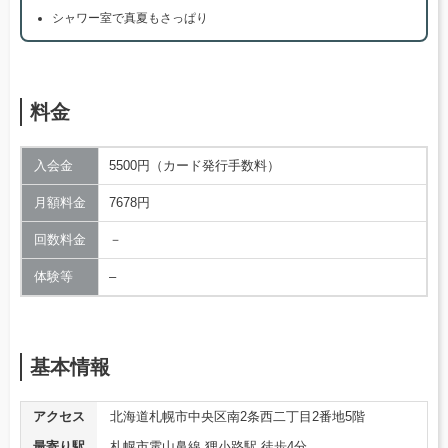
シャワー室で真夏もさっぱり
料金
入会金
5500円（カード発行手数料）
月額料金
7678円
回数料金
－
体験等
–
基本情報
アクセス
北海道札幌市中央区南2条西二丁目2番地5階
最寄り駅
札幌市電山鼻線 狸小路駅 徒歩4分