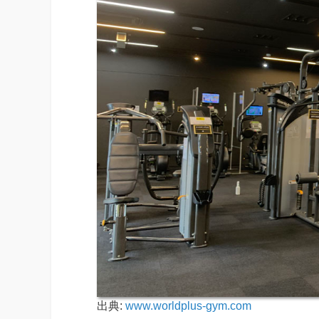
出典:
www.worldplus-gym.com