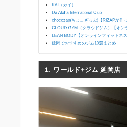
KAI（カイ）
Da Aloha International Club
chocozap(ちょこざっぷ)【RIZAP
CLOUD GYM（クラウドジム）【オ
LEAN BODY【オンラインフィットネ
延岡でおすすめのジム10選まとめ
ワールド+ジム 延岡店