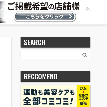
SEARCH

RECCOMEND