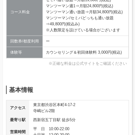
マンツーマン週1⇒月額24,800円(税込)
コース料金
マンツーマン通い放題⇒月額34,800円(税込)
マンツーマン/セミパどっちも通い放題
⇒49,800円(税込み)
※人数限定を設けている場合がございます
回数券/都度利用
ー
体験等
カウンセリング＆初回体験料 3,000円(税込)
※正確な料金は公式サイトをご確認ください
基本情報
東京都渋谷区本町4-17-2
アクセス
寺嶋ビル2階
最寄り駅
西新宿五丁目駅 徒歩5分
平 日 10:00-22:00
営業時間
土日祝 12:00-20:00