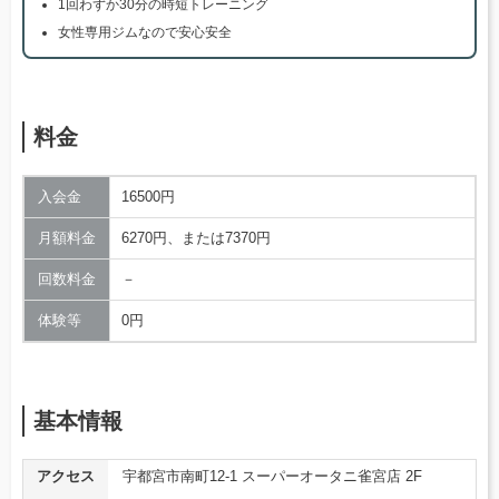
1回わずか30分の時短トレーニング
女性専用ジムなので安心安全
料金
入会金
16500円
月額料金
6270円、または7370円
回数料金
－
体験等
0円
基本情報
アクセス
宇都宮市南町12-1 スーパーオータニ雀宮店 2F