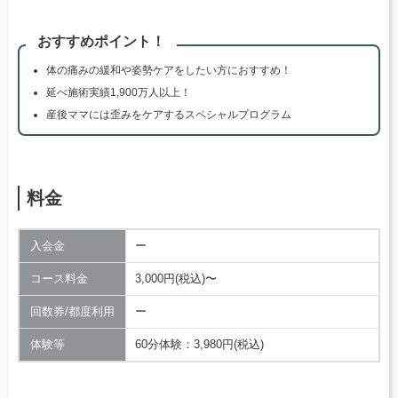
おすすめポイント！
体の痛みの緩和や姿勢ケアをしたい方におすすめ！
延べ施術実績1,900万人以上！
産後ママには歪みをケアするスペシャルプログラム
料金
入会金
ー
コース料金
3,000円(税込)〜
回数券/都度利用
ー
体験等
60分体験：3,980円(税込)