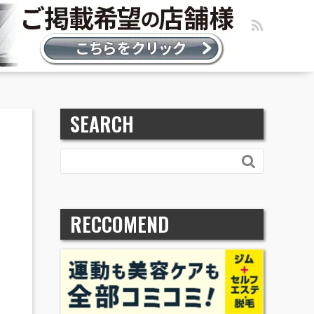
SEARCH

RECCOMEND