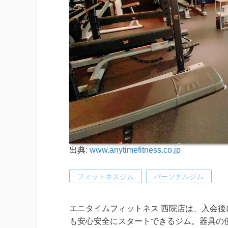
出典:
www.anytimefitness.co.jp
フィットネスジム
パーソナルジム
エニタイムフィットネス 西院店は、入会
も安心安全にスタートできるジム。器具の