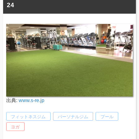
24
出典:
www.s-re.jp
フィットネスジム
パーソナルジム
プール
ヨガ