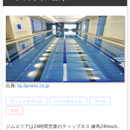
出典:
tip.tipness.co.jp
フィットネスジム
パーソナルジム
プール
ヨガ
ジムエリアは24時間営業のティップネス 練馬24hours。