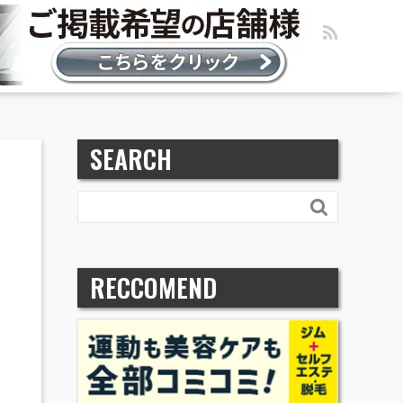
SEARCH

RECCOMEND