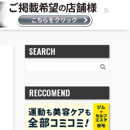
SEARCH

RECCOMEND