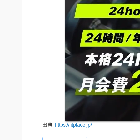
出典:
https://fitplace.jp/