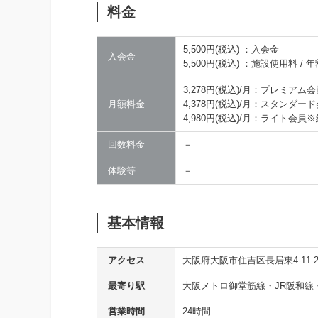
料金
5,500円(税込) ：入会金
入会金
5,500円(税込) ：施設使用料 / 年
3,278円(税込)/月：プレミアム
月額料金
4,378円(税込)/月：スタンダ
4,980円(税込)/月：ライト会
回数料金
－
体験等
－
基本情報
アクセス
大阪府大阪市住吉区長居東4-11-2
最寄り駅
大阪メトロ御堂筋線・JR阪和線
営業時間
24時間