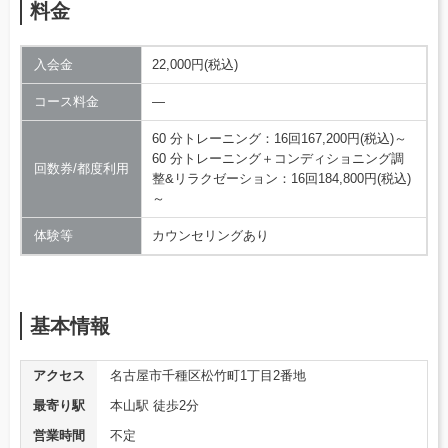
料金
入会金
22,000円(税込)
コース料金
―
60 分トレーニング：16回167,200円(税込)～
60 分トレーニング＋コンディショニング調
回数券/都度利用
整&リラクゼーション：16回184,800円(税込)
～
体験等
カウンセリングあり
基本情報
アクセス
名古屋市千種区松⽵町1丁⽬2番地
最寄り駅
本山駅 徒歩2分
営業時間
不定