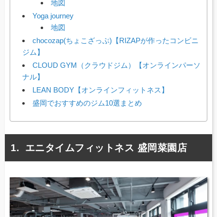
地図
Yoga journey
地図
chocozap(ちょこざっぷ)【RIZAPが作ったコンビニ
ジム】
CLOUD GYM（クラウドジム）【オンラインパーソ
ナル】
LEAN BODY【オンラインフィットネス】
盛岡でおすすめのジム10選まとめ
エニタイムフィットネス 盛岡菜園店