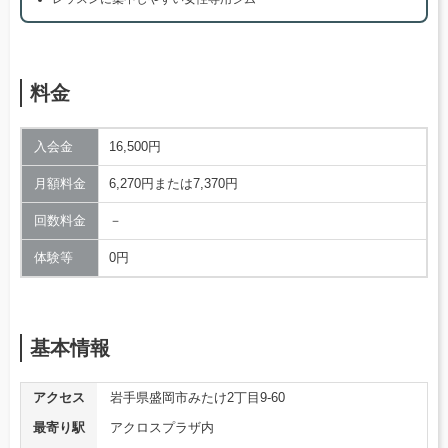
料金
入会金
16,500円
月額料金
6,270円または7,370円
回数料金
－
体験等
0円
基本情報
アクセス
岩手県盛岡市みたけ2丁目9-60
最寄り駅
アクロスプラザ内