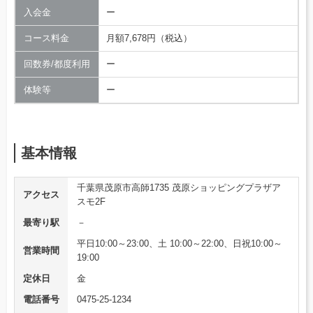
入会金
ー
コース料金
月額7,678円（税込）
回数券/都度利用
ー
体験等
ー
基本情報
千葉県茂原市高師1735 茂原ショッピングプラザア
アクセス
スモ2F
最寄り駅
－
平日10:00～23:00、土 10:00～22:00、日祝10:00～
営業時間
19:00
定休日
金
電話番号
0475-25-1234