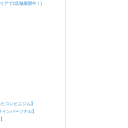
リアで2店舗展開中！)
が作ったコンビニジム】
ンラインパーソナル】
ス】