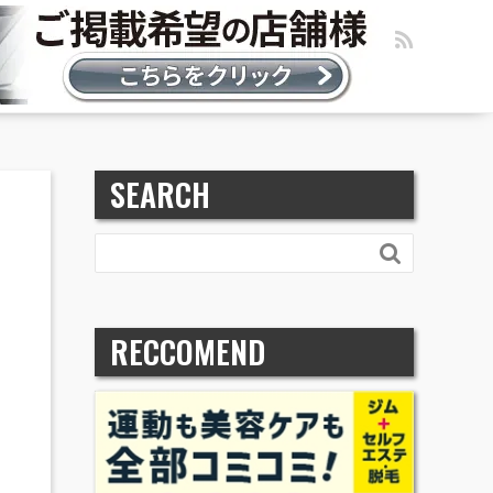
SEARCH

RECCOMEND