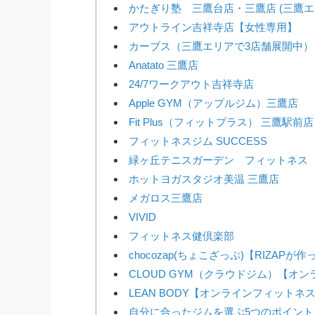
かたぎり塾 三鷹台店・三鷹店 (三鷹エ
アウトライン吉祥寺店【女性専用】
カーブス（三鷹エリアで3店舗展開中）
Anatato 三鷹店
24/7ワークアウト吉祥寺店
Apple GYM（アップルジム）三鷹店
Fit Plus（フィットプラス） 三鷹駅前店
フィットネスジム SUCCESS
緑ヶ丘テニスガーデン フィットネス
ホットヨガスタジオ美温 三鷹店
メガロス三鷹店
VIVID
フィットネス健倶楽部
chocozap(ちょこざっぷ)【RIZAP
CLOUD GYM（クラウドジム）【オ
LEAN BODY【オンラインフィットネ
自分に合ったジムを選ぶ5つのポイント