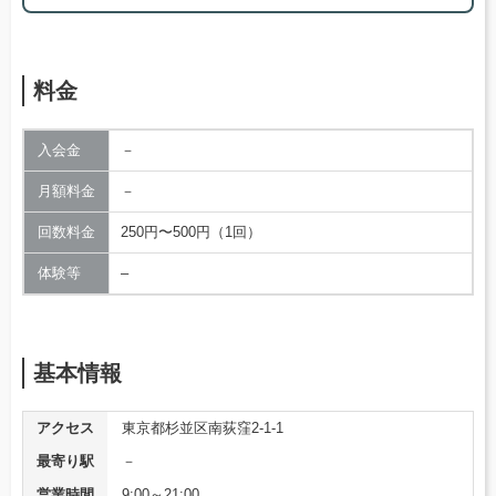
料金
入会金
－
月額料金
－
回数料金
250円〜500円（1回）
体験等
–
基本情報
アクセス
東京都杉並区南荻窪2-1-1
最寄り駅
－
営業時間
9:00～21:00