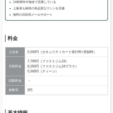
24時間年中無休で営業している
上級者も納得の高品質なマシンを完備
無料の目的別メールサポート
料金
入会金
5,500円（セキュリティカード発行料+登録料）
7,700円（ファストジム24）
月額料金
8,250円（ファストジム24プラス）
5,500円（ティーン）
回数料金
－
体験等
0円
基本情報