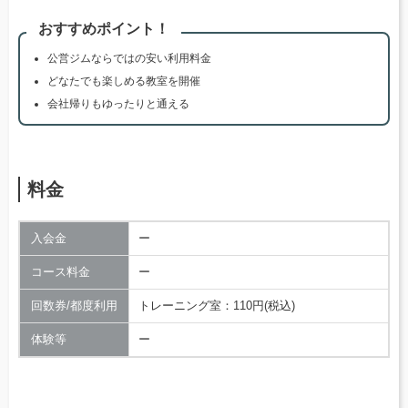
おすすめポイント！
公営ジムならではの安い利用料金
どなたでも楽しめる教室を開催
会社帰りもゆったりと通える
料金
入会金
ー
コース料金
ー
回数券/都度利用
トレーニング室：110円(税込)
体験等
ー