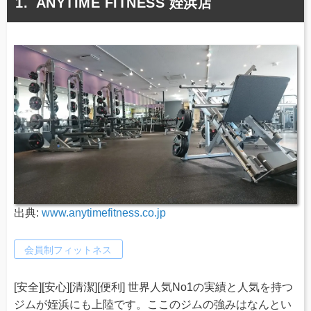
ANYTIME FITNESS 姪浜店
出典:
www.anytimefitness.co.jp
会員制フィットネス
[安全][安心][清潔][便利] 世界人気No1の実績と人気を持つ
ジムが姪浜にも上陸です。ここのジムの強みはなんとい