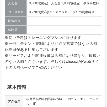
入会金
3,000円(税込)：入会金 2,000円(税込)：事務手数料
コース料金
3,278円(税込)/月：スタジオ×アプリの利用料金
回数料金
－
体験等
－
※使い放題はトレーニングマシンに限ります。
※一部、テナント規制により24時間営業ではない店舗・
休館日がある店舗もございます
※サービスおよび関連設備は店舗により異なり、取扱い
のない店舗もございます。詳しくはchocoZAPwebサイ
トの店舗ページでご確認ください
基本情報
福岡県福岡市西区姪の浜4-10-19エヌ・エイ・エムビ
アクセス
ル 1F