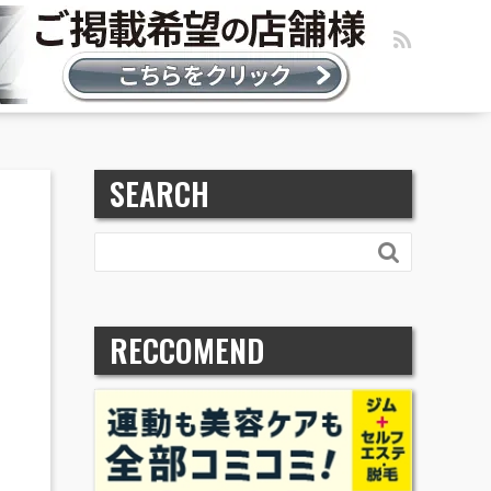
SEARCH

RECCOMEND