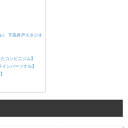
スタイル） 下高井戸スタジオ
が作ったコンビニジム】
ンラインパーソナル】
ス】