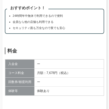
おすすめポイント！
24時間年中無休で利用できるので便利
会員なら他の店舗も利用できる
セキュリティ面も万全なので夜でも安心
料金
入会金
ー
コース料金
月額：7,678円（税込）
回数券/都度利用
ー
体験等
体験あり