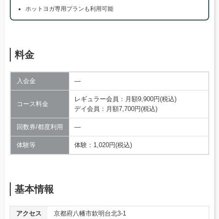
ホットヨガ専用プランも利用可能
料金
入会金
―
レギュラー会員：月額9,900円(税込)
コース料金
デイ会員：月額7,700円(税込)
回数券/都度利用
―
体験等
体験：1,020円(税込)
基本情報
アクセス
京都府八幡市欽明台北3-1