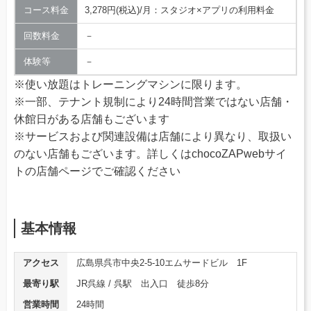
コース料金
3,278円(税込)/月：スタジオ×アプリの利用料金
回数料金
－
体験等
－
※使い放題はトレーニングマシンに限ります。
※一部、テナント規制により24時間営業ではない店舗・
休館日がある店舗もございます
※サービスおよび関連設備は店舗により異なり、取扱い
のない店舗もございます。詳しくはchocoZAPwebサイ
トの店舗ページでご確認ください
基本情報
アクセス
広島県呉市中央2-5-10エムサードビル 1F
最寄り駅
JR呉線 / 呉駅 出入口 徒歩8分
営業時間
24時間