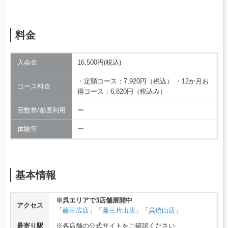
料金
入会金
16,500円(税込)
・定額コース：7,920円（税込） ・12か月お
コース料金
得コース：6,820円（税込み）
回数券/都度利用
ー
体験等
ー
基本情報
※呉エリアで3店舗展開中
アクセス
「
藤三広店
」「
藤三片山店
」「
呉焼山店
」
最寄り駅
※各店舗の公式サイトをご確認ください