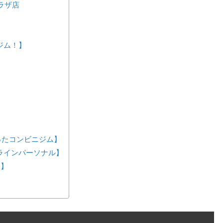
ラザ店
間ジム！】
が作ったコンビニジム】
ンラインパーソナル】
ス】