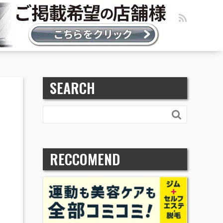
SEARCH

RECCOMEND