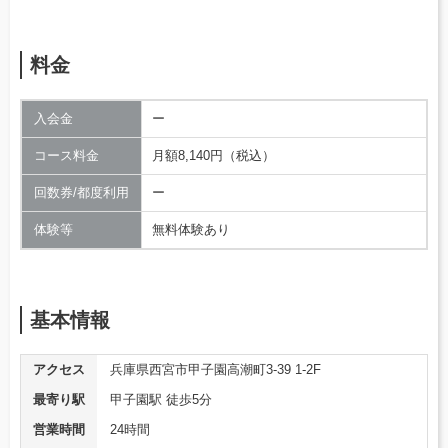
料金
入会金
ー
コース料金
月額8,140円（税込）
回数券/都度利用
ー
体験等
無料体験あり
基本情報
アクセス
兵庫県西宮市甲子園高潮町3-39 1-2F
最寄り駅
甲子園駅 徒歩5分
営業時間
24時間