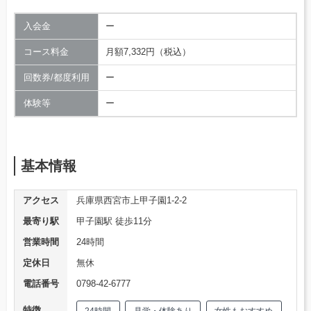
入会金
ー
コース料金
月額7,332円（税込）
回数券/都度利用
ー
体験等
ー
基本情報
アクセス
兵庫県西宮市上甲子園1-2-2
最寄り駅
甲子園駅 徒歩11分
営業時間
24時間
定休日
無休
電話番号
0798-42-6777
特徴
24時間
見学・体験あり
女性もおすすめ