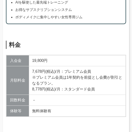
AIを駆使した最先端トレーニング
お得なサブスクリプションシステム
ボディメイクに集中しやすい女性専用ジム
料金
入会金
19,800円
7,678円(税込)/月：プレミアム会員
※プレミアム会員は1年契約を前提とし会費が割引と
月額料金
なるプラン。
8,778円(税込)/月：スタンダード会員
回数料金
－
体験等
無料体験有