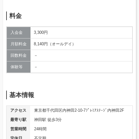
料金
入会金
3,300円
月額料金
8,140円（オールデイ）
回数料金
－
体験等
－
基本情報
アクセス
東京都千代田区内神田2-10-7ﾌﾟﾚﾐｱｽﾃｰｼﾞ内神田2F
最寄り駅
神田駅 徒歩3分
営業時間
24時間
定休日
不定期