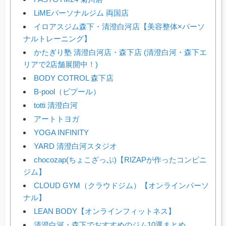
LiMEパーソナルジム 両国店
イロアスジム森下・清澄白河店【美容整体×パーソ
ナルトレーニング】
かたぎり塾 清澄白河店・森下店 (清澄白河・森下エ
リアで2店舗展開中！)
BODY COTROL 森下店
B-pool（ビプール）
totti 清澄白河
アートトヨガ
YOGA INFINITY
YARD 清澄白河スタジオ
chocozap(ちょこざっぷ)【RIZAPが作ったコンビニ
ジム】
CLOUD GYM（クラウドジム）【オンラインパーソ
ナル】
LEAN BODY【オンラインフィットネス】
清澄白河・森下でおすすめのジム10選まとめ