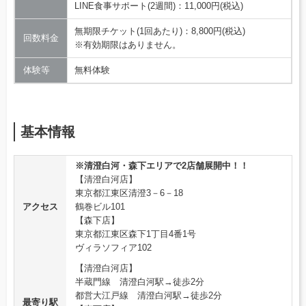
LINE食事サポート(2週間)：11,000円(税込)
無期限チケット(1回あたり)：8,800円(税込)
回数料金
※有効期限はありません。
体験等
無料体験
基本情報
※清澄白河・森下エリアで2店舗展開中！！
【清澄白河店】
東京都江東区清澄3－6－18
アクセス
鶴巻ビル101
【森下店】
東京都江東区森下1丁目4番1号
ヴィラソフィア102
【清澄白河店】
半蔵門線 清澄白河駅→徒歩2分
都営大江戸線 清澄白河駅→徒歩2分
最寄り駅