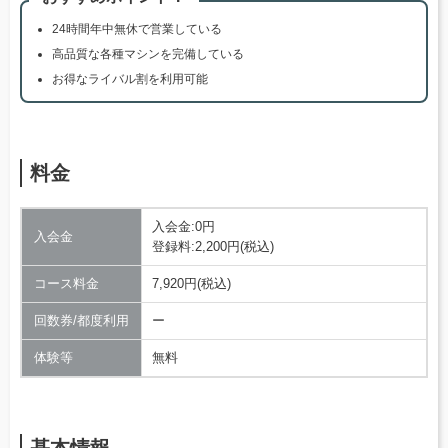
24時間年中無休で営業している
高品質な各種マシンを完備している
お得なライバル割を利用可能
料金
入会金:0円
入会金
登録料:2,200円(税込)
コース料金
7,920円(税込)
回数券/都度利用
ー
体験等
無料
基本情報