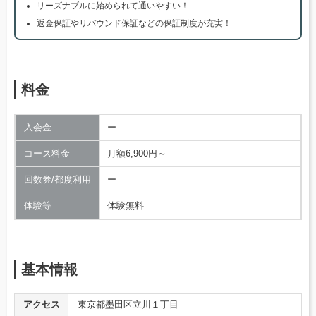
リーズナブルに始められて通いやすい！
返金保証やリバウンド保証などの保証制度が充実！
料金
入会金
ー
コース料金
月額6,900円～
回数券/都度利用
ー
体験等
体験無料
基本情報
アクセス
東京都墨田区立川１丁目