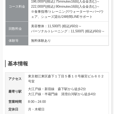
198,000円(税込):75minutes16回(入会金含む)～
コース料金
222,000円(税込):90minutes16回(入会金含む)～
※食事指導/トレーニング/ウォーターサーバー/ウ
ェア、シューズ貸出/24時間LINEサポート
美容整体：11,500円 (税込)/60分～
回数料金
パーソナルトレーニング：11,500円 (税込)/60分～
体験等
無料体験あり
基本情報
東京都江東区森下１丁目５番１０号篠宮ビル６０２
アクセス
号室
大江戸線・新宿線 森下駅から徒歩2分
最寄り駅
大江戸線・半蔵門線 清澄白河駅から徒歩4分
営業時間
8:00～24:00
定休日
月・木曜日