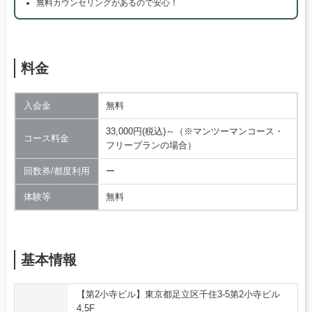
無料カウンセリングがあるので安心！
料金
入会金
無料
33,000円(税込)～（※マンツーマンコース・
コース料金
フリープランの場合）
回数券/都度利用
ー
体験等
無料
基本情報
【第2小寺ビル】東京都足立区千住3-5第2小寺ビル
4,5F