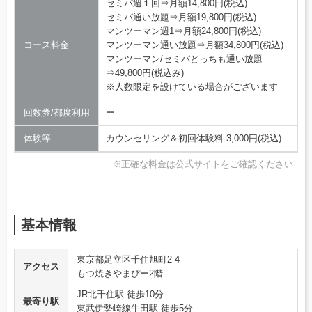
セミパ週１回⇒月額14,800円(税込)
セミパ通い放題⇒月額19,800円(税込)
マンツーマン週1⇒月額24,800円(税込)
コース料金
マンツーマン通い放題⇒月額34,800円(税込)
マンツーマン/セミパどっちも通い放題
⇒49,800円(税込み)
※人数限定を設けている場合がございます
回数券/都度利用
ー
体験等
カウンセリング＆初回体験料 3,000円(税込)
※正確な料金は公式サイトをご確認ください
基本情報
東京都足立区千住旭町2-4
アクセス
もつ焼きやまぴー2階
JR北千住駅 徒歩10分
最寄り駅
東武伊勢崎線牛田駅 徒歩5分