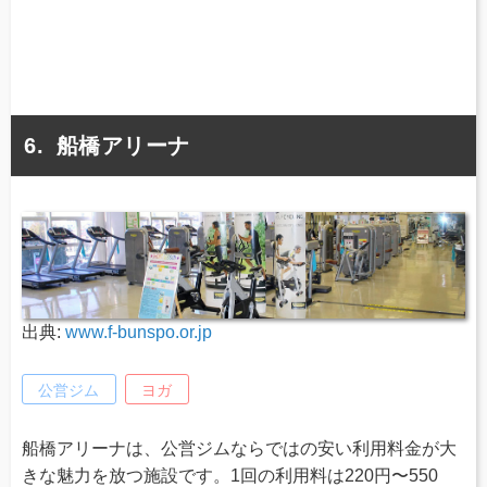
船橋アリーナ
出典:
www.f-bunspo.or.jp
公営ジム
ヨガ
船橋アリーナは、公営ジムならではの安い利用料金が大
きな魅力を放つ施設です。1回の利用料は220円〜550