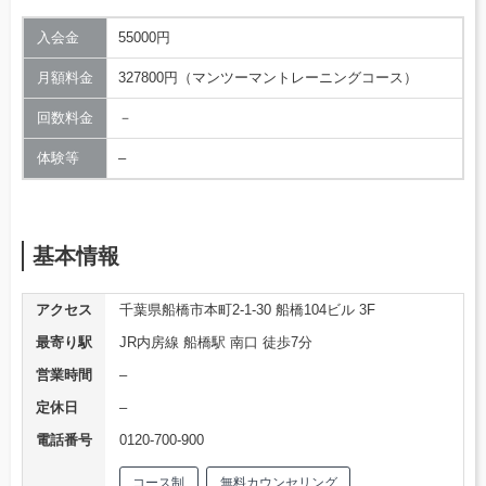
入会金
55000円
月額料金
327800円（マンツーマントレーニングコース）
回数料金
－
体験等
–
基本情報
アクセス
千葉県船橋市本町2-1-30 船橋104ビル 3F
最寄り駅
JR内房線 船橋駅 南口 徒歩7分
営業時間
–
定休日
–
電話番号
0120-700-900
コース制
無料カウンセリング