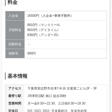
料金
入会金
16500円（入会金+事務手数料）
8910円（マンスリー4）
月額料金
8910円（デイタイム）
8360円（アンダー25）
回数料金
－
体験等
990円
基本情報
アクセス
千葉県習志野市谷津7-9-16 京葉第二ビル2F・3F
最寄り駅
JR津田沼駅 南口 徒歩30秒
営業時間
月〜金9:30〜22:30、土日祝9:30〜19:30
定休日
5日･15日･25日･月末最終日、年末年始等