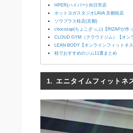
HPER(ハイパー) 向日市店
ホットヨガスタジオLAVA 京都桂店
ソウプラス桂店(京都)
chocozap(ちょこざっぷ)【RIZAP
CLOUD GYM（クラウドジム）【オ
LEAN BODY【オンラインフィットネ
桂でおすすめのジム11選まとめ
エニタイムフィットネ