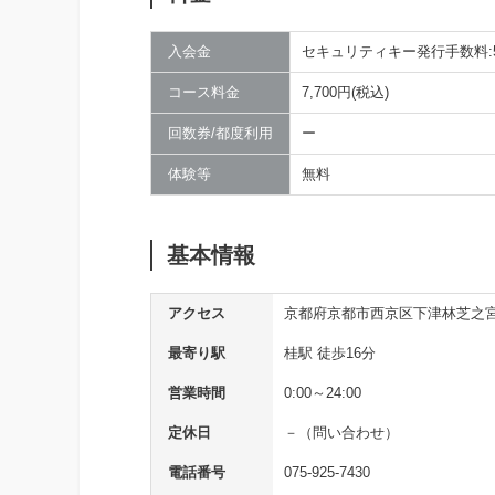
入会金
セキュリティキー発行手数料:5,
コース料金
7,700円(税込)
回数券/都度利用
ー
体験等
無料
基本情報
アクセス
京都府京都市西京区下津林芝之宮町 2
最寄り駅
桂駅 徒歩16分
営業時間
0:00～24:00
定休日
－（問い合わせ）
電話番号
075-925-7430