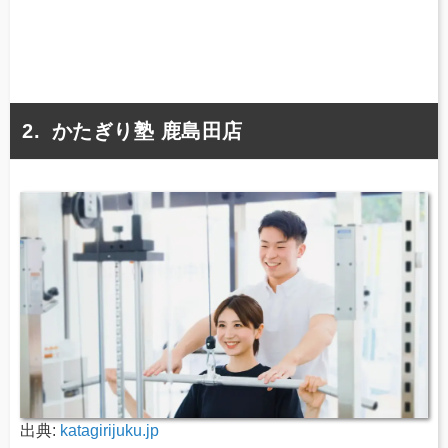
かたぎり塾 鹿島田店
出典:
katagirijuku.jp