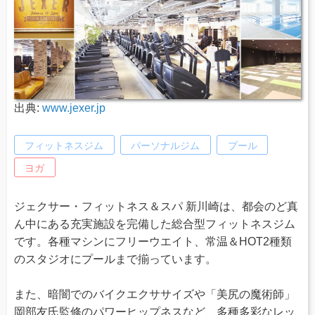
出典:
www.jexer.jp
フィットネスジム
パーソナルジム
プール
ヨガ
ジェクサー・フィットネス＆スパ 新川崎は、都会のど真
ん中にある充実施設を完備した総合型フィットネスジム
です。各種マシンにフリーウエイト、常温＆HOT2種類
のスタジオにプールまで揃っています。
また、暗闇でのバイクエクササイズや「美尻の魔術師」
岡部友氏監修のパワーヒップネスなど、多種多彩なレッ