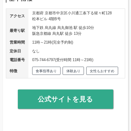
京都府 京都市中京区小川通三条下る猩々町128
アクセス
松本ビル 4階B号
地下鉄 烏丸線 烏丸御池 駅 徒歩10分
最寄り駅
阪急京都線 烏丸駅 徒歩 13分
営業時間
11時～21時(完全予約制)
定休日
なし
電話番号
075-744-6797(受付時間 11時～21時)
特徴
食事指導あり
体験あり
女性もおすすめ
公式サイトを見る