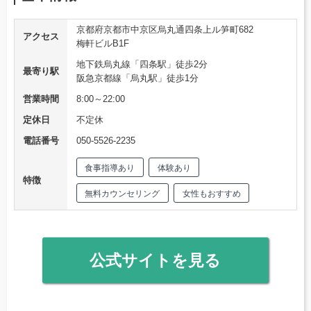
京都府京都市中京区烏丸通四条上ル笋町682
アクセス
梅軒ビルB1F
地下鉄烏丸線「四条駅」徒歩2分
最寄り駅
阪急京都線「烏丸駅」徒歩1分
営業時間
8:00～22:00
定休日
不定休
電話番号
050-5526-2235
食事指導あり
体験あり
特徴
無料カウンセリング
女性もおすすめ
公式サイトを見る