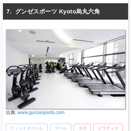
グンゼスポーツ Kyoto烏丸六角
出典:
www.gunzesports.com
フィットネスジム
プール
ヨガ
ピラティス