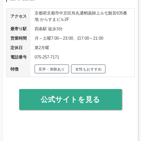
京都府京都市中京区烏丸通蛸薬師上ル七観音635番
アクセス
地 からすまビル2F
最寄り駅
四条駅 徒歩3分
営業時間
月～土曜7:00～23:00、日7:00～21:00
定休日
第2月曜
電話番号
075-257-7171
特徴
見学・体験あり
女性もおすすめ
公式サイトを見る