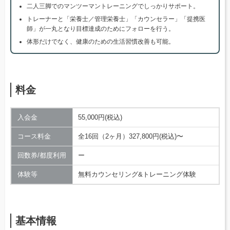
二人三脚でのマンツーマントレーニングでしっかりサポート。
トレーナーと「栄養士／管理栄養士」「カウンセラー」「提携医
師」が一丸となり目標達成のためにフォローを行う。
体形だけでなく、健康のための生活習慣改善も可能。
料金
入会金
55,000円(税込)
コース料金
全16回（2ヶ月）327,800円(税込)〜
回数券/都度利用
ー
体験等
無料カウンセリング&トレーニング体験
基本情報