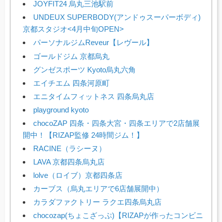
JOYFIT24 烏丸三池駅前
UNDEUX SUPERBODY(アンドゥスーパーボディ)
京都スタジオ<4月中旬OPEN>
パーソナルジムReveur【レヴール】
ゴールドジム 京都烏丸
グンゼスポーツ Kyoto烏丸六角
エイチエム 四条河原町
エニタイムフィットネス 四条烏丸店
playground kyoto
chocoZAP 四条・四条大宮・四条エリアで2店舗展
開中！【RIZAP監修 24時間ジム！】
RACINE（ラシーヌ）
LAVA 京都四条烏丸店
lolve（ロイブ）京都四条店
カーブス（烏丸エリアで6店舗展開中）
カラダファクトリー ラクエ四条烏丸店
chocozap(ちょこざっぷ)【RIZAPが作ったコンビニ