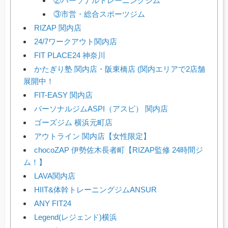
②パーソナルトレーニングジム
③市営・総合スポーツジム
RIZAP 関内店
24/7ワークアウト関内店
FIT PLACE24 神奈川
かたぎり塾 関内店・阪東橋店 (関内エリアで2店舗
展開中！
FIT-EASY 関内店
パーソナルジムASPI（アスピ） 関内店
ゴーズジム 横浜元町店
アウトライン 関内店【女性限定】
chocoZAP 伊勢佐木長者町【RIZAP監修 24時間ジ
ム！】
LAVA関内店
HIIT&体幹トレーニングジムANSUR
ANY FIT24
Legend(レジェンド)横浜