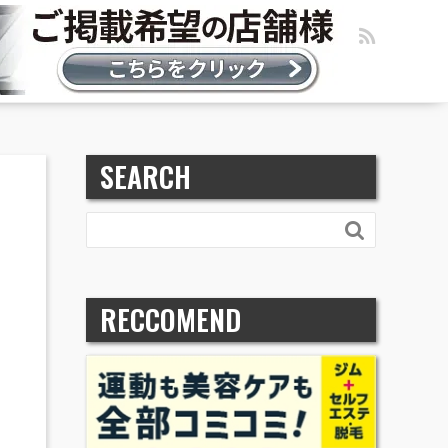
SEARCH

RECCOMEND