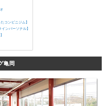
ジオ
が作ったコンビニジム】
ンラインパーソナル】
ス】
グ亀岡