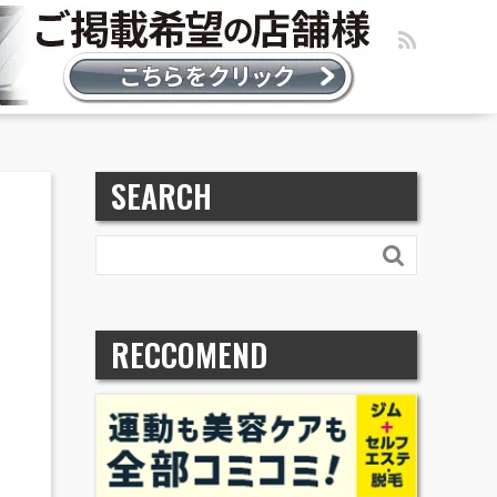
SEARCH

RECCOMEND