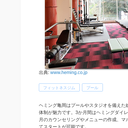
出典:
www.heming.co.jp
フィットネスジム
プール
ヘミング亀岡はプールやスタジオを備えた
体制が魅力です。3か月間はヘミングダイ
月のカウンセリングやメニューの作成、マ
てスタートが可能です。