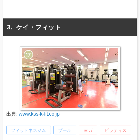
ケイ・フィット
出典:
www.kss-k-fit.co.jp
フィットネスジム
プール
ヨガ
ピラティス