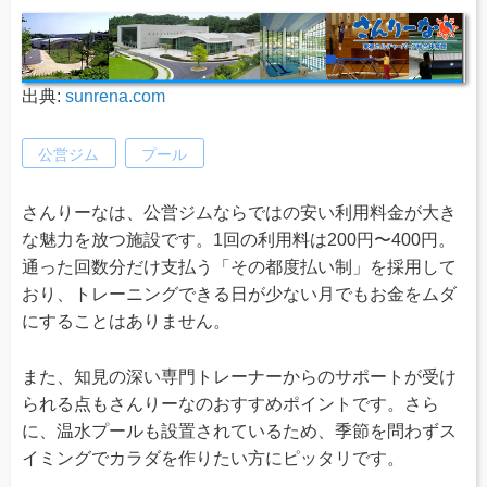
出典:
sunrena.com
公営ジム
プール
さんりーなは、公営ジムならではの安い利用料金が大き
な魅力を放つ施設です。1回の利用料は200円〜400円。
通った回数分だけ支払う「その都度払い制」を採用して
おり、トレーニングできる日が少ない月でもお金をムダ
にすることはありません。
また、知見の深い専門トレーナーからのサポートが受け
られる点もさんりーなのおすすめポイントです。さら
に、温水プールも設置されているため、季節を問わずス
イミングでカラダを作りたい方にピッタリです。