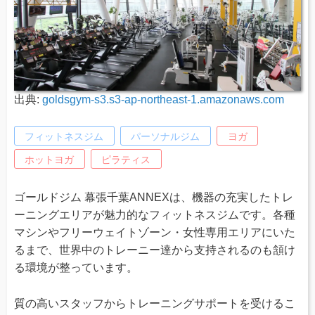
出典:
goldsgym-s3.s3-ap-northeast-1.amazonaws.com
フィットネスジム
パーソナルジム
ヨガ
ホットヨガ
ピラティス
ゴールドジム 幕張千葉ANNEXは、機器の充実したトレ
ーニングエリアが魅力的なフィットネスジムです。各種
マシンやフリーウェイトゾーン・女性専用エリアにいた
るまで、世界中のトレーニー達から支持されるのも頷け
る環境が整っています。
質の高いスタッフからトレーニングサポートを受けるこ