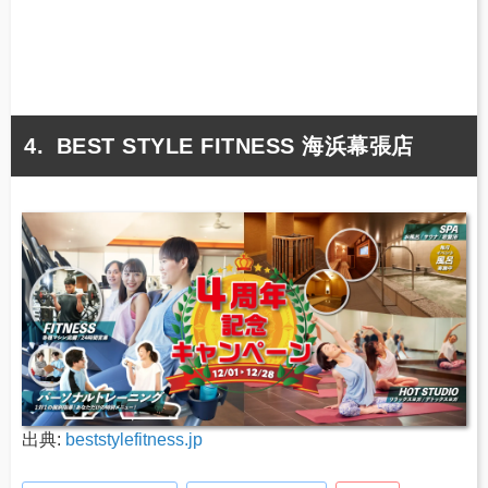
BEST STYLE FITNESS 海浜幕張店
出典:
beststylefitness.jp