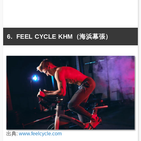
FEEL CYCLE KHM（海浜幕張）
出典:
www.feelcycle.com