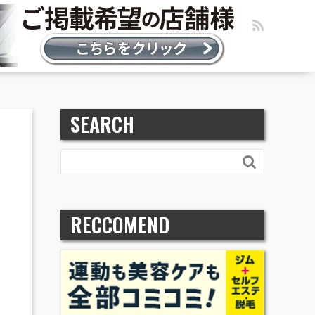
SEARCH

RECCOMEND