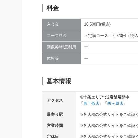
料金
入会金
16,500円(税込)
コース料金
・定額コース：7,920円（税込
回数券/都度利用
ー
体験等
ー
基本情報
※十条エリアで2店舗展開中
アクセス
「
東十条店
」「
西ヶ原店
」
最寄り駅
※各店舗の公式サイトをご確認
営業時間
※各店舗の公式サイトをご確認
定休日
※各店舗の公式サイトをご確認