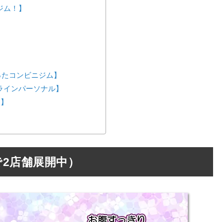
間ジム！】
が作ったコンビニジム】
ンラインパーソナル】
ス】
2店舗展開中）