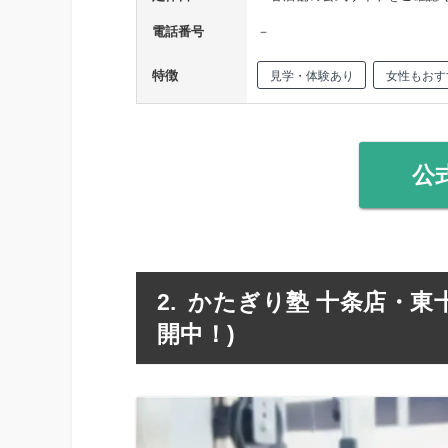
電話番号
－
特徴
見学・体験あり
女性もおす
公
かたぎり塾 十条店・東
開中！)