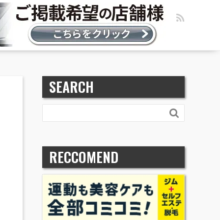
SEARCH

RECCOMEND