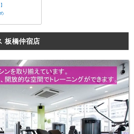
ス】
め
 板橋仲宿店