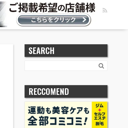
SEARCH

RECCOMEND