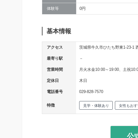
体験等
0円
基本情報
アクセス
茨城県牛久市ひたち野東1-23-1
最寄り駅
－
営業時間
月火水金10:00～19:00、土祝10:0
定休日
木日
電話番号
029-828-7570
特徴
見学・体験あり
女性もおす
公