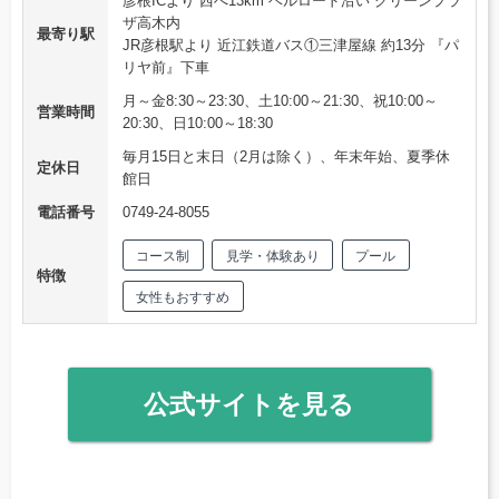
彦根ICより 西へ13km ベルロード沿い グリーンプラ
ザ高木内
最寄り駅
JR彦根駅より 近江鉄道バス①三津屋線 約13分 『パ
リヤ前』下車
月～金8:30～23:30、土10:00～21:30、祝10:00～
営業時間
20:30、日10:00～18:30
毎月15日と末日（2月は除く）、年末年始、夏季休
定休日
館日
電話番号
0749-24-8055
コース制
見学・体験あり
プール
特徴
女性もおすすめ
公式サイトを見る