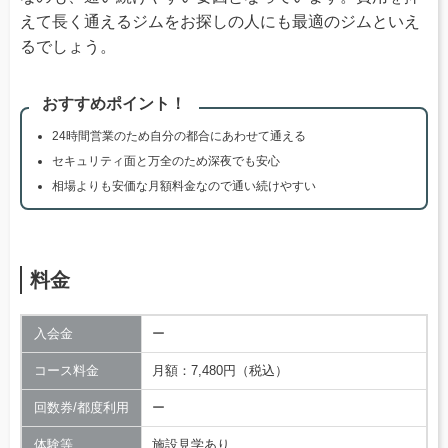
えて長く通えるジムをお探しの人にも最適のジムといえ
るでしょう。
おすすめポイント！
24時間営業のため自分の都合にあわせて通える
セキュリティ面と万全のため深夜でも安心
相場よりも安価な月額料金なので通い続けやすい
料金
入会金
ー
コース料金
月額：7,480円（税込）
回数券/都度利用
ー
体験等
施設見学あり