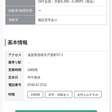
DAY会員：月額4,290～5,390円（税込）
回数券/都度利用
ー
体験等
施設見学あり
基本情報
アクセス
滋賀県彦根市戸賀町57-1
最寄り駅
－
営業時間
24時間
定休日
年中無休
電話番号
0749-47-3711
特徴
24時間
見学・体験あり
女性もおすすめ