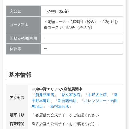
入会金
16,500円(税込)
・定額コース：7,920円（税込） ・12か月お
コース料金
得コース：6,820円（税込み）
回数券/都度利用
ー
体験等
ー
基本情報
※東中野エリアで7店舗展開中
「
新井薬師店
」「
都立家政店
」「
中野坂上店
」「
新
アクセス
中野本町店
」「
新宿曙橋店
」「
オレンジコート高田
馬場店
」「
新宿落合店
」
最寄り駅
※各店舗の公式サイトをご確認ください
営業時間
※各店舗の公式サイトをご確認ください