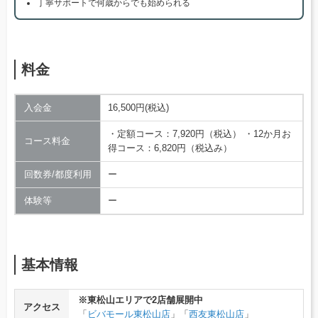
丁寧サポートで何歳からでも始められる
料金
入会金
16,500円(税込)
・定額コース：7,920円（税込） ・12か月お
コース料金
得コース：6,820円（税込み）
回数券/都度利用
ー
体験等
ー
基本情報
※東松山エリアで2店舗展開中
アクセス
「
ビバモール東松山店
」「
西友東松山店
」